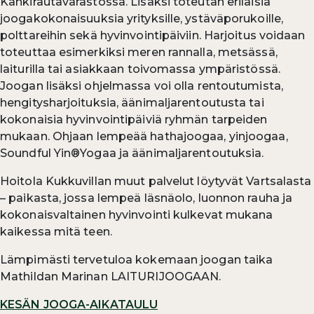
Kankirautavarastossa. Lisäksi toteutan erilaisia
joogakokonaisuuksia yrityksille, ystäväporukoille,
polttareihin sekä hyvinvointipäiviin. Harjoitus voidaan
toteuttaa esimerkiksi meren rannalla, metsässä,
laiturilla tai asiakkaan toivomassa ympäristössä.
Joogan lisäksi ohjelmassa voi olla rentoutumista,
hengitysharjoituksia, äänimaljarentoutusta tai
kokonaisia hyvinvointipäiviä ryhmän tarpeiden
mukaan. Ohjaan lempeää hathajoogaa, yinjoogaa,
Soundful Yin®Yogaa ja äänimaljarentoutuksia.
Hoitola Kukkuvillan muut palvelut löytyvät Vartsalasta
– paikasta, jossa lempeä läsnäolo, luonnon rauha ja
kokonaisvaltainen hyvinvointi kulkevat mukana
kaikessa mitä teen.
Lämpimästi tervetuloa kokemaan joogan taika
Mathildan Marinan LAITURIJOOGAAN.
KESÄN JOOGA-AIKATAULU