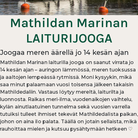
Mathildan Marinan
LAITURIJOOGA
Joogaa meren äärellä jo 14 kesän ajan
Mathildan Marinan laiturilla jooga on saanut virrata jo
14 kesän ajan – auringon lämmössä, meren tuoksussa
ja aaltojen lempeässä rytmissä. Moni kysyykin, mikä
saa minut palaamaan vuosi toisensa jälkeen takaisin
Mathildedaliin. Vastaus löytyy mereltä, laiturilta ja
luonnosta. Raikas meri-ilma, vuodenaikojen vaihtelu,
kylän ainutlaatuinen tunnelma sekä vuosien varrella
tutuiksi tulleet ihmiset tekevät Mathildedalista paikan,
johon on aina ilo palata. Täällä on jotain sellaista, mikä
rauhoittaa mielen ja kutsuu pysähtymään hetkeen ♡