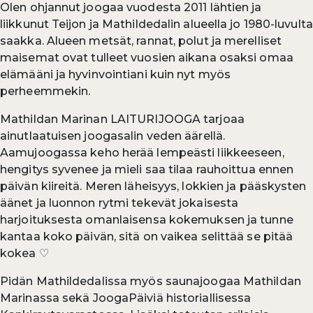
Olen ohjannut joogaa vuodesta 2011 lähtien ja
liikkunut Teijon ja Mathildedalin alueella jo 1980-luvulta
saakka. Alueen metsät, rannat, polut ja merelliset
maisemat ovat tulleet vuosien aikana osaksi omaa
elämääni ja hyvinvointiani kuin nyt myös
perheemmekin.
Mathildan Marinan LAITURIJOOGA tarjoaa
ainutlaatuisen joogasalin veden äärellä.
Aamujoogassa keho herää lempeästi liikkeeseen,
hengitys syvenee ja mieli saa tilaa rauhoittua ennen
päivän kiireitä. Meren läheisyys, lokkien ja pääskysten
äänet ja luonnon rytmi tekevät jokaisesta
harjoituksesta omanlaisensa kokemuksen ja tunne
kantaa koko päivän, sitä on vaikea selittää se pitää
kokea ♡
Pidän Mathildedalissa myös saunajoogaa Mathildan
Marinassa sekä JoogaPäiviä historiallisessa