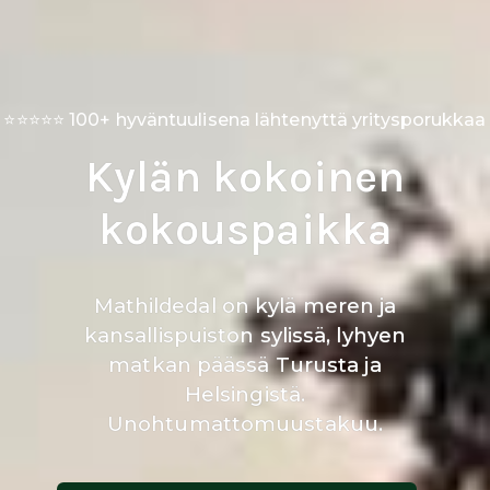
⭐⭐⭐⭐⭐ 100+ hyväntuulisena lähtenyttä yritysporukkaa
Kylän kokoinen
kokouspaikka
Mathildedal on kylä meren ja
kansallispuiston sylissä, lyhyen
matkan päässä Turusta ja
Helsingistä.
Unohtumattomuustakuu.