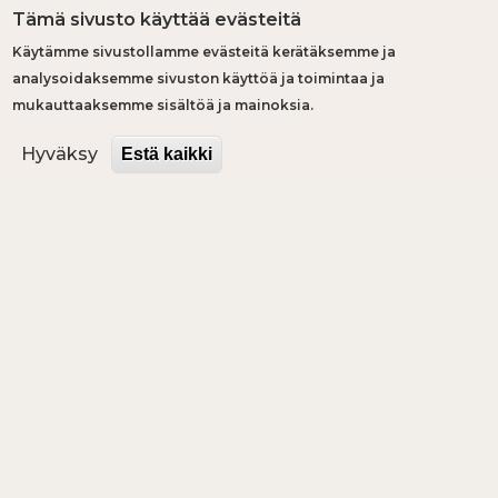
Tämä sivusto käyttää evästeitä
Tervetuloa
Käytämme sivustollamme evästeitä kerätäksemme ja
analysoidaksemme sivuston käyttöä ja toimintaa ja
stressivapaalle
mukauttaaksemme sisältöä ja mainoksia.
vyöhykkeelle
Hyväksy
Estä kaikki
Mathildedaliin ei tulla suorittamaan, vaan
rauhoittumaan ja luomaan uusia näkökulmia.
Lämpimästi tervetuloa!