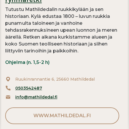
Tutustu Mathildedalin ruukkikylään ja sen
historiaan. Kylä edustaa 1800 – luvun ruukkia
punamulta taloineen ja vanhoine
tehdasrakennuksineen upean luonnon ja meren
äärellä. Retken aikana kurkistamme alueen ja
koko Suomen teolliseen historiaan ja siihen
liittyviin tarinoihin ja paikkoihin.
Ohjelma (n. 1,5-2 h)
Ruukinrannantie 6, 25660 Mathildedal
0503542487
info@mathildedal.fi
WWW.MATHILDEDAL.FI