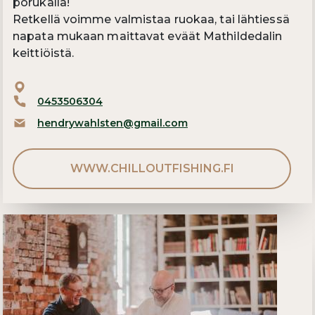
porukalla!
Retkellä voimme valmistaa ruokaa, tai lähtiessä
napata mukaan maittavat eväät Mathildedalin
keittiöistä.
0453506304
hendrywahlsten@gmail.com
WWW.CHILLOUTFISHING.FI