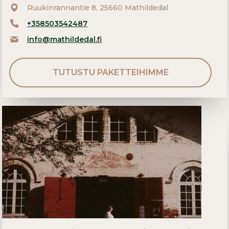
Ruukinrannantie 8, 25660 Mathildedal
+358503542487
info@mathildedal.fi
TUTUSTU PAKETTEIHIMME