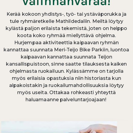
valinnanvaraa!
Kerää kokoon yhdistys-, työ- tai ystäväporukka ja
tule ryhmäretkelle Mathildedaliin. Meiltä löytyy
kylästä paljon erilaista tekemistä, joten on helppo
koota koko ryhmää miellyttävä ohjelma.
Hurjempaa aktiviteettia kaipaavan ryhmän
kannattaa suunnata Meri-Teijo Bike Parkiin, luontoa
kaipaavan kannattaa suunnata Teijon
kansallispuistoon, sinne saatte tilauksesta kaiken
ohjelmasta ruokailuun. Kylässämme on tarjolla
myös erilaisia opastuksia niin historiasta kun
alpakoistakin ja ruokailumahdollisuuksia löytyy
myös useita. Ottakaa rohkeasti yhteyttä
haluamaanne palveluntarjoajaan!