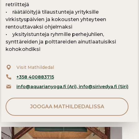
retriittejä
• räätälöityjä tilaustunteja yrityksille
virkistyspäivien ja kokousten yhteyteen
rentouttavaksi ohjelmaksi
• yksityistunteja ryhmille perhejuhlien,
synttäreiden ja polttareiden ainutlaatuisiksi
kohokohdiksi
Visit Mathildedal
+358 400883715
info@aquarianyoga.fi (Ari), info@sirivedya.fi (Siri)
JOOGAA MATHILDEDALISSA