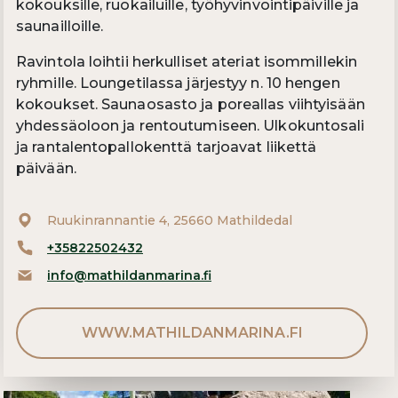
kokouksille, ruokailuille, työhyvinvointipäiville ja
saunailloille.
Ravintola loihtii herkulliset ateriat isommillekin
ryhmille. Loungetilassa järjestyy n. 10 hengen
kokoukset. Saunaosasto ja poreallas viihtyisään
yhdessäoloon ja rentoutumiseen. Ulkokuntosali
ja rantalentopallokenttä tarjoavat liikettä
päivään.
Ruukinrannantie 4, 25660 Mathildedal
+35822502432
info@mathildanmarina.fi
WWW.MATHILDANMARINA.FI