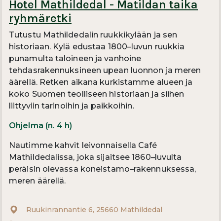
Hotel Mathildedal - Matildan taika
ryhmäretki
Tutustu Mathildedalin ruukkikylään ja sen
historiaan. Kylä edustaa 1800–luvun ruukkia
punamulta taloineen ja vanhoine
tehdasrakennuksineen upean luonnon ja meren
äärellä. Retken aikana kurkistamme alueen ja
koko Suomen teolliseen historiaan ja siihen
liittyviin tarinoihin ja paikkoihin.
Ohjelma (n. 4 h)
Nautimme kahvit leivonnaisella Café
Mathildedalissa, joka sijaitsee 1860–luvulta
peräisin olevassa koneistamo–rakennuksessa,
meren äärellä.
Ruukinrannantie 6, 25660 Mathildedal