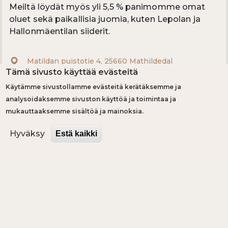
Meiltä löydät myös yli 5,5 % panimomme omat
oluet sekä paikallisia juomia, kuten Lepolan ja
Hallonmäentilan siiderit.
Matildan puistotie 4, 25660 Mathildedal
Tämä sivusto käyttää evästeitä
+358503644300
Käytämme sivustollamme evästeitä kerätäksemme ja
info@kylapanimo.fi
analysoidaksemme sivuston käyttöä ja toimintaa ja
mukauttaaksemme sisältöä ja mainoksia.
WWW.KYLAPANIMO.FI
Hyväksy
Estä kaikki