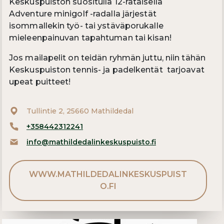
Keskuspuiston suositulla 12-rataisella
Adventure minigolf -radalla järjestät
isommallekin työ- tai ystäväporukalle
mieleenpainuvan tapahtuman tai kisan!
Jos mailapelit on teidän ryhmän juttu, niin tähän
Keskuspuiston tennis- ja padelkentät tarjoavat
upeat puitteet!
Tullintie 2, 25660 Mathildedal
+358442312241
info@mathildedalinkeskuspuisto.fi
WWW.MATHILDEDALINKESKUSPUIST
O.FI