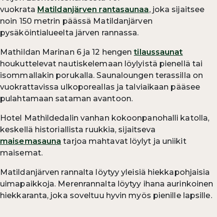
vuokrata
Matildanjärven rantasaunaa
, joka sijaitsee
noin 150 metrin päässä Matildanjärven
pysäköintialueelta järven rannassa.
Mathildan Marinan 6 ja 12 hengen
tilaussaunat
houkuttelevat nautiskelemaan löylyistä pienellä tai
isommallakin porukalla. Saunaloungen terassilla on
vuokrattavissa ulkoporeallas ja talviaikaan pääsee
pulahtamaan sataman avantoon.
Hotel Mathildedalin vanhan kokoonpanohalli katolla,
keskellä historiallista ruukkia, sijaitseva
maisemasauna
tarjoa mahtavat löylyt ja uniikit
maisemat.
Matildanjärven rannalta löytyy yleisiä hiekkapohjaisia
uimapaikkoja. Merenrannalta löytyy ihana aurinkoinen
hiekkaranta, joka soveltuu hyvin myös pienille lapsille.