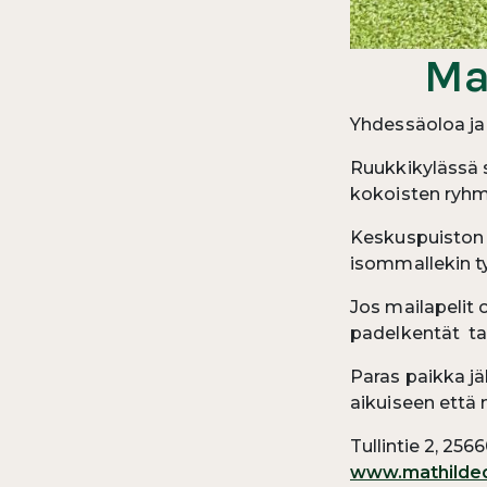
Ma
Yhdessäoloa ja
Ruukkikylässä s
kokoisten ryhm
Keskuspuiston s
isommallekin t
Jos mailapelit 
padelkentät ta
Paras paikka jä
aikuiseen ett
Tullintie 2, 256
www.mathildeda