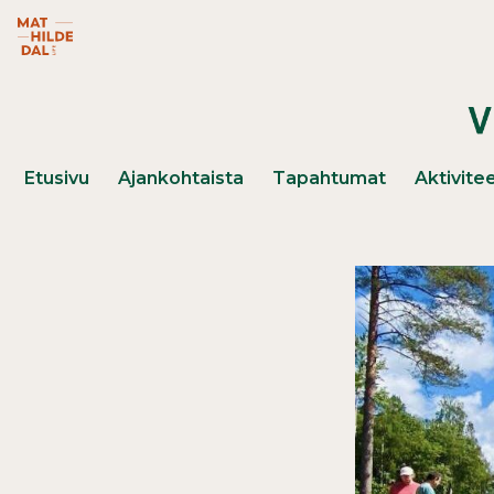
Hyppää pääsisältöön
Mathildedal Life -verkkosivusto (avautuu uuteen ikk
Päävalikko
Etusivu
Ajankohtaista
Tapahtumat
Aktivitee