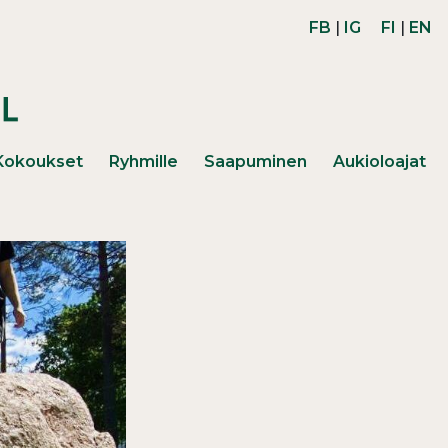
FB
|
IG
FI
|
EN
Kokoukset
Ryhmille
Saapuminen
Aukioloajat