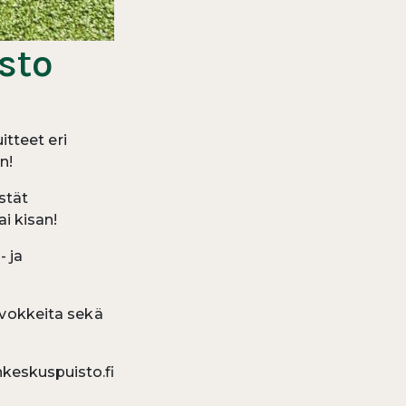
sto
tteet eri
n!
stät
ai kisan!
- ja
irvokkeita sekä
keskuspuisto.fi