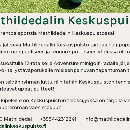
thildedalin Keskuspui
 rentoa sporttia Mathildedalin Keskuspuistossa!
ijaitseva Mathildedalin Keskuspuisto tarjoaa huippupui
ien monipuoliseen ja rennon sporttiseen yhdessä oloo
uositulla 12-rataisella Adventure minigolf -radalla järje
yö- tai ystäväporukalle mieleenpainuvan tapahtuman t
on teidän ryhmän juttu, niin tähän Keskuspuiston tennis
rjoavat upeat puitteet!
lkipeleille on Keskuspuiston terassi, jossa on tarjolla v
ä nuoremman väen makuun!
60 Mathildedal
+358442312241
info@mathildedalin
linkeskuspuisto.fi