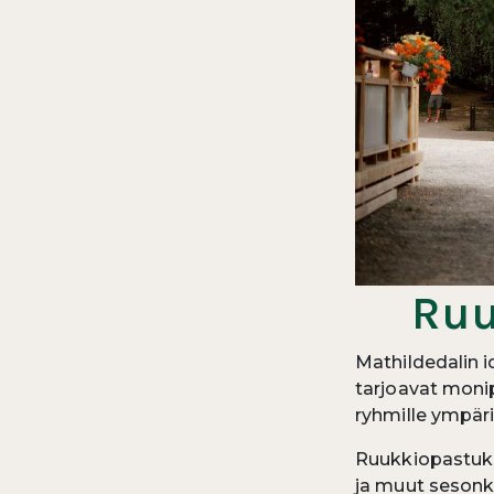
Ruu
Mathildedalin i
tarjoavat monip
ryhmille ympär
Ruukkiopastukse
ja muut sesonki