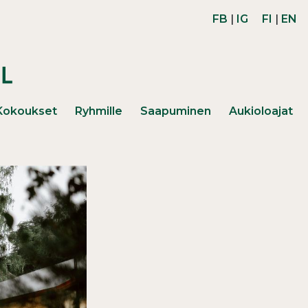
FB
|
IG
FI
|
EN
Kokoukset
Ryhmille
Saapuminen
Aukioloajat