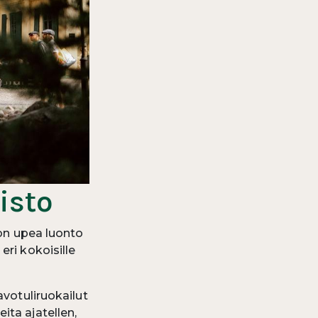
isto
ton upea luonto
eri kokoisille
avotuliruokailut
ita ajatellen,