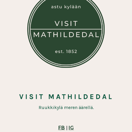
Ruukkikylä meren äärellä.
FB
|
IG