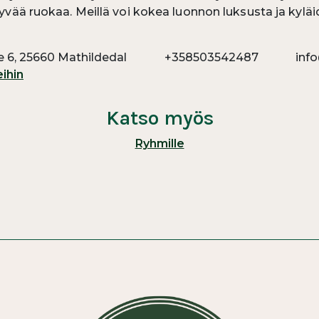
vää ruokaa. Meillä voi kokea luonnon luksusta ja kyläi
e 6, 25660 Mathildedal
+358503542487
inf
ihin
Katso myös
Ryhmille