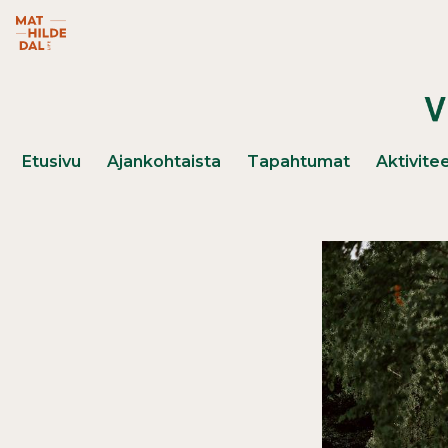
Hyppää pääsisältöön
Mathildedal Life -verkkosivusto (avautuu uuteen ikk
Päävalikko
Etusivu
Ajankohtaista
Tapahtumat
Aktivitee