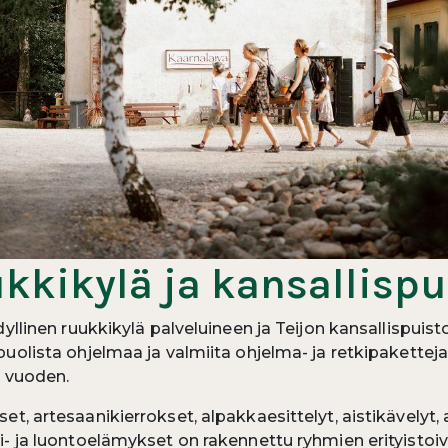
kkikylä ja kansallispu
dyllinen ruukkikylä palveluineen ja Teijon kansallispuis
uolista ohjelmaa ja valmiita ohjelma- ja retkipaketteja 
i vuoden.
t, artesaanikierrokset, alpakkaesittelyt, aistikävelyt, 
- ja luontoelämykset on rakennettu ryhmien erityistoive